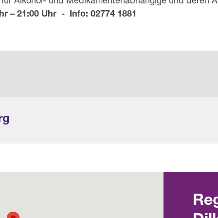
e für Alkohol- und Medikamentenabhängige und deren 
r – 21:00 Uhr - Info: 02774 1881
rg
Reg