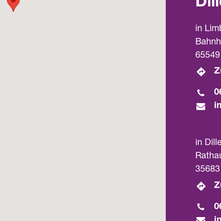
Dil
in Lim
Bahnh
65549
Z
0
i
in Dil
Ratha
35683 
Z
0
i