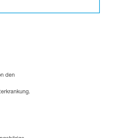
on den
terkrankung.