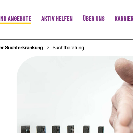
UND ANGEBOTE
AKTIV HELFEN
ÜBER UNS
KARRIE
er Suchterkrankung
Suchtberatung
eratung