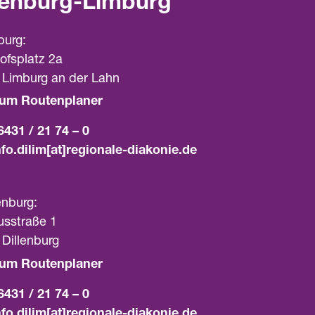
lenburg-Limburg
burg:
ofsplatz 2a
 Limburg an der Lahn
um Routenplaner
6431 / 21 74 – 0
nfo.dilim[at]­regionale-diakonie.de
lenburg:
usstraße 1
Dillenburg
um Routenplaner
6431 / 21 74 – 0
nfo.dilim[at]­regionale-diakonie.de